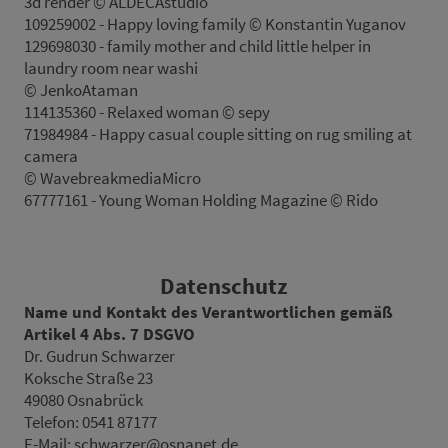
3d render © ALDECAstudio
109259002 - Happy loving family © Konstantin Yuganov
129698030 - family mother and child little helper in
laundry room near washi
© JenkoAtaman
114135360 - Relaxed woman © sepy
71984984 - Happy casual couple sitting on rug smiling at
camera
© WavebreakmediaMicro
67777161 - Young Woman Holding Magazine © Rido
Datenschutz
Name und Kontakt des Verantwortlichen gemäß
Artikel 4 Abs. 7 DSGVO
Dr. Gudrun Schwarzer
Koksche Straße 23
49080 Osnabrück
Telefon: 0541 87177
E-Mail: schwarzer@osnanet.de