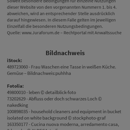
Soweit besondere Bedingungen für einzelne Nutzungen
dieser Website von den vorgenannten Nummern 1. bis 4.
abweichen, wird an entsprechender Stelle ausdrücklich
darauf hingewiesen. In diesem Falle gelten im jeweiligen
Einzelfall die besonderen Nutzungsbedingungen.
Quelle: www.Juraforum.de – Rechtportal mit Anwaltssuche
Bildnachweis
iStock:
489723060 - Frau Waschen eine Tasse in weißen Küche.
Gemüse – Bildnachweis:puhhha
Fotolia:
49800010 - leben © detailblick-foto
73202629 - Abfluss oder doch schwarzes Loch ©
nakedking
100898035 - household cleaners and equipment in bucket
isolated on white background © stockphoto-graf
163350177 - Cucina nuova moderna, arredamento casa,