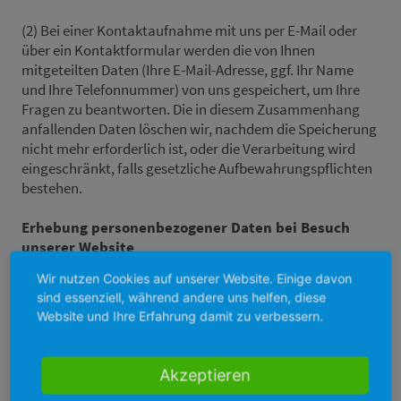
(2) Bei einer Kontaktaufnahme mit uns per E-Mail oder
über ein Kontaktformular werden die von Ihnen
mitgeteilten Daten (Ihre E-Mail-Adresse, ggf. Ihr Name
und Ihre Telefonnummer) von uns gespeichert, um Ihre
Fragen zu beantworten. Die in diesem Zusammenhang
anfallenden Daten löschen wir, nachdem die Speicherung
nicht mehr erforderlich ist, oder die Verarbeitung wird
eingeschränkt, falls gesetzliche Aufbewahrungspflichten
bestehen.
Erhebung personenbezogener Daten bei Besuch
unserer Website
Bei der bloß informatorischen Nutzung der Website, also
Wir nutzen Cookies auf unserer Website. Einige davon
wenn Sie sich nicht registrieren oder uns anderweitig
sind essenziell, während andere uns helfen, diese
Informationen übermitteln, erheben wir nur die
Website und Ihre Erfahrung damit zu verbessern.
personenbezogenen Daten, die Ihr Browser an unseren
Server übermittelt. Wenn Sie unsere Website betrachten
möchten, erheben wir die folgenden Daten, die für uns
Akzeptieren
technisch erforderlich sind, um Ihnen unsere Website