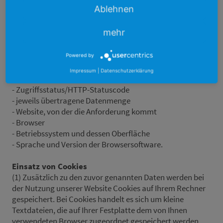
anzuzeigen und die Stabilität und Sicherheit zu
Ablehnen
gewährleisten (Rechtsgrundlage ist Art. 6 Abs. 1 S. 1 lit. f
DSGVO):
mehr
- IP-Adresse
- Datum und Uhrzeit der Anfrage
Powered by
- Zeitzonendifferenz zur Greenwich Mean Time (GMT)
Impressum
|
Datenschutzerklärung
- Inhalt der Anforderung (konkrete Seite)
- Zugriffsstatus/HTTP-Statuscode
- jeweils übertragene Datenmenge
- Website, von der die Anforderung kommt
- Browser
- Betriebssystem und dessen Oberfläche
- Sprache und Version der Browsersoftware.
Einsatz von Cookies
(1) Zusätzlich zu den zuvor genannten Daten werden bei
der Nutzung unserer Website Cookies auf Ihrem Rechner
gespeichert. Bei Cookies handelt es sich um kleine
Textdateien, die auf Ihrer Festplatte dem von Ihnen
verwendeten Browser zugeordnet gespeichert werden